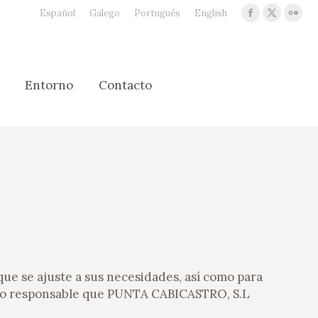
Español
Galego
Português
English
Facebook
X
Flic
page
page
pag
opens
opens
ope
Entorno
Contacto
in
in
in
Entorno
Contacto
new
new
new
window
window
win
ue se ajuste a sus necesidades, así como para
 uso responsable que PUNTA CABICASTRO, S.L