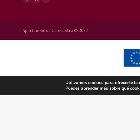
Facebook
X
Flickr
page
page
page
opens
opens
opens
in
in
in
Apartamentos Cabicastro © 2023
new
new
new
window
window
window
Utilizamos cookies para ofrecerte la
Puedes aprender más sobre qué cooki