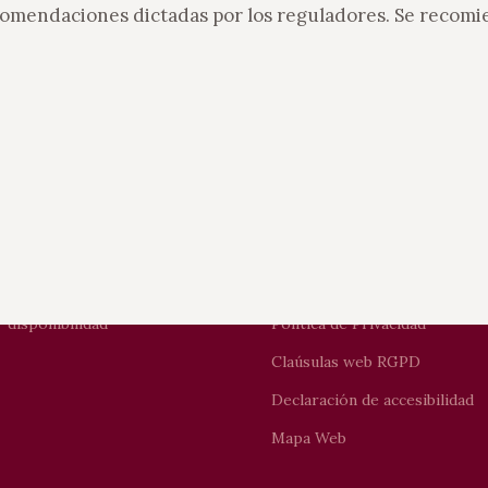
ecomendaciones dictadas por los reguladores. Se recomi
ARTAMENTOS
INFORMACIÓN LEGAL
icastro
Aviso Legal
bicastro
Uso de Cookies
 disponibilidad
Política de Privacidad
Claúsulas web RGPD
Declaración de accesibilidad
Mapa Web