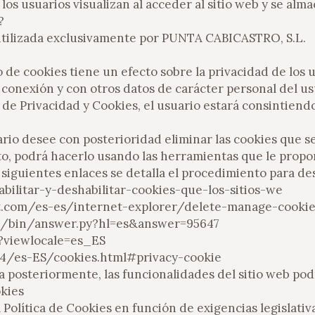
los usuarios visualizan al acceder al sitio web y se alm
?
utilizada exclusivamente por PUNTA CABICASTRO, S.L.
uso de cookies tiene un efecto sobre la privacidad de los
e conexión y con otros datos de carácter personal del u
 de Privacidad y Cookies, el usuario estará consintiendo
uario desee con posterioridad eliminar las cookies que
, podrá hacerlo usando las herramientas que le propor
iguientes enlaces se detalla el procedimiento para des
abilitar-y-deshabilitar-cookies-que-los-sitios-we
oft.com/es-es/internet-explorer/delete-manage-cooki
me/bin/answer.py?hl=es&answer=95647
7?viewlocale=es_ES
54/es-ES/cookies.html#privacy-cookie
aza posteriormente, las funcionalidades del sitio web p
okies
lítica de Cookies en función de exigencias legislativas