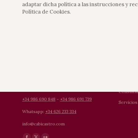
adaptar dicha política a las instrucciones y r
Política de Cookies.
LOS AP
Villa Cab
Playa de Canelas, 18 - 36970 Portonovo
Punta Ca
Sanxenxo - Pontevedra - España.
Consultar
+34 986 690 848
-
+34 986 691 739
Servicios
Whatsapp:
+34 626 233 334
info@cabicastro.com
Encuéntranos en: