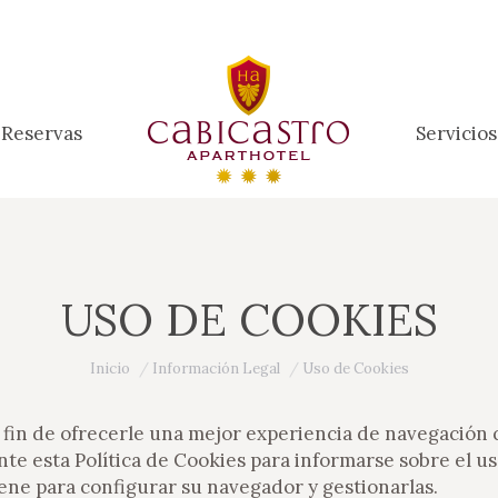
Reservas
Servicios
Reservas
Servicios
USO DE COOKIES
Estás aquí:
Inicio
Información Legal
Uso de Cookies
fin de ofrecerle una mejor experiencia de navegación q
ente esta Política de Cookies para informarse sobre el
iene para configurar su navegador y gestionarlas.