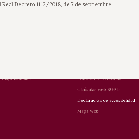
 Real Decreto 1112/2018, de 7 de septiembre.
ARTAMENTOS
INFORMACIÓN LEGAL
icastro
Aviso Legal
bicastro
Uso de Cookies
 disponibilidad
Política de Privacidad
Claúsulas web RGPD
Declaración de accesibilidad
Mapa Web