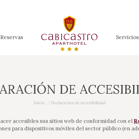
Reservas
Servicios
Reservas
Servicios
ARACIÓN DE ACCESIBI
Estás aquí:
Inicio
Declaración de accesibilidad
cer accesibles sus sitios web de conformidad con el
R
iones para dispositivos móviles del sector público (en a