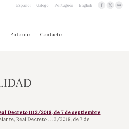
Español
Galego
Português
English
Facebook
X
Flic
page
page
pag
opens
opens
ope
Entorno
Contacto
in
in
in
Entorno
Contacto
new
new
new
window
window
win
LIDAD
eal Decreto 1112/2018, de 7 de septiembre
,
delante, Real Decreto 1112/2018, de 7 de