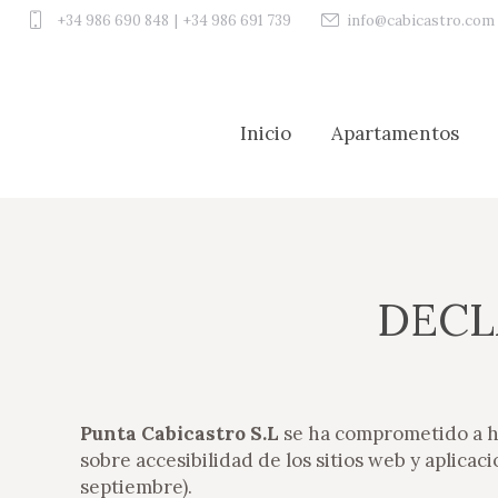
+34 986 690 848
|
+34 986 691 739
info@cabicastro.com
Inicio
Apartamentos
Inicio
Apartamentos
DECL
Punta Cabicastro S.L
se ha comprometido a ha
sobre accesibilidad de los sitios web y aplicac
septiembre).