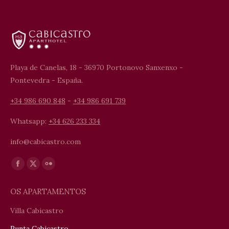
Playa de Canelas, 18 - 36970 Portonovo Sanxenxo -
Pontevedra - España.
+34 986 690 848
-
+34 986 691 739
Whatsapp:
+34 626 233 334
info@cabicastro.com
Find us on:
Facebook
X
Flickr
page
page
page
OS APARTAMENTOS
opens
opens
opens
in
in
in
Villa Cabicastro
new
new
new
Punta Cabicastro