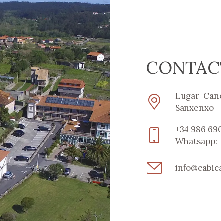
CONTAC
Lugar Canel
Sanxenxo –
+34 986 690
Whatsapp: 
info@cabic