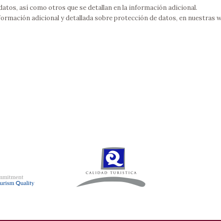
 datos, así como otros que se detallan en la información adicional.
formación adicional y detallada sobre protección de datos, en nuestras 
ARTMENTS
LEGAL INFORMATION
icastro
Legal Notice
bicastro
Cookies Policy
ty
Privacy Policy