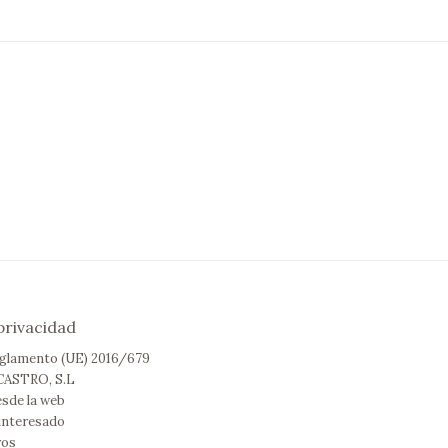
 privacidad
eglamento (UE) 2016/679
ASTRO, S.L
esde la web
interesado
ros