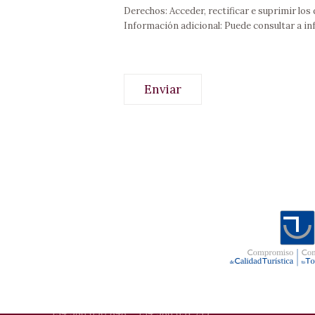
Derechos:
Acceder, rectificar e suprimir los
Información adicional:
Puede consultar a in
Enviar
THE AP
Villa Cab
Playa de Canelas, 18 - 36970 Portonovo
Punta Ca
Sanxenxo - Pontevedra - España.
Availabili
+34 986 690 848
-
+34 986 691 739