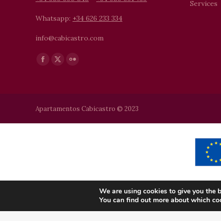
Services
Whatsapp:
+34 626 233 334
info@cabicastro.com
Find us on:
Facebook
X
Flickr
page
page
page
opens
opens
opens
in
in
in
Apartamentos Cabicastro © 2023
new
new
new
window
window
window
We are using cookies to give you the b
You can find out more about which coo