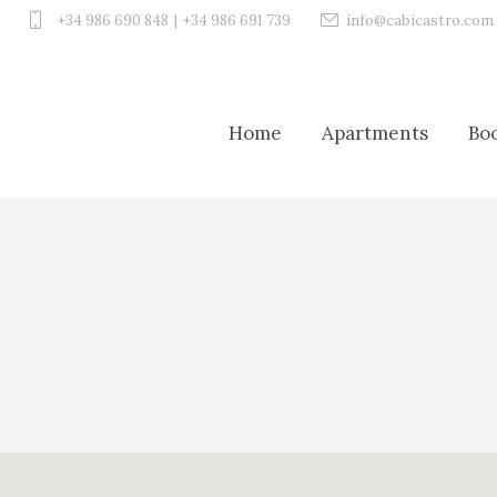
+34 986 690 848
|
+34 986 691 739
info@cabicastro.com
Home
Apartments
Bo
Home
Apartments
Bo