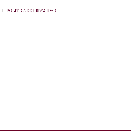
web:
POLITICA DE PRIVACIDAD
MENÚ
Home
Apartments
Availability