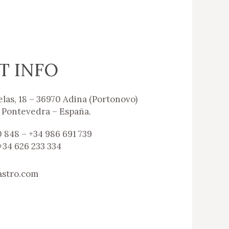
T INFO
as, 18 – 36970 Adina (Portonovo)
 Pontevedra – España.
 848 – +34 986 691 739
+34 626 233 334
astro.com