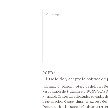
*
m
a
M
i
e
l
s
*
s
a
g
e
RGPD
*
He leído y acepto la política de
Información básica Protección de Datos R
Responsable del tratamiento:
PUNTA CABIC
Finalidad:
Contestar solicitudes enviadas d
Legitimación:
Consentimiento expreso del 
Destinatarios:
No se cederán datos a terce